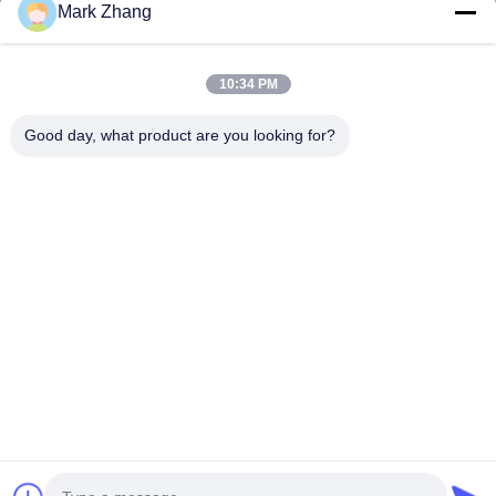
Email Perusahaan
*
Mark Zhang
10:34 PM
Bagaimana Kami Bisa Membantu Anda?
*
Good day, what product are you looking for?
Kirim
© 2026 Shanghai Advance Optical-Electronics Technology Co., Ltd. All Rights
Reserved.