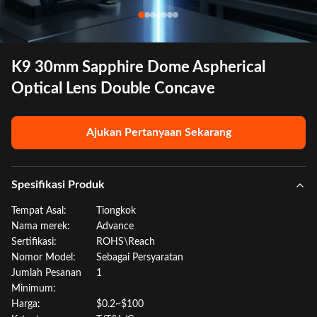
K9 30mm Sapphire Dome Aspherical
Optical Lens Double Concave
Ajukan Pertanyaan Sekarang
Spesifikasi Produk
Tempat Asal:
Tiongkok
Nama merek:
Advance
Sertifikasi:
ROHS\Reach
Nomor Model:
Sebagai Persyaratan
Jumlah Pesanan
1
Minimum:
Harga:
$0.2~$100