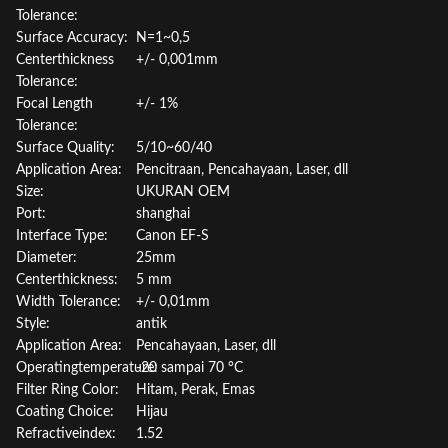
Tolerance:
Surface Accuracy:
N=1~0,5
Centerthickness
+/- 0,001mm
Tolerance:
Focal Length
+/- 1%
Tolerance:
Surface Quality:
5/10~60/40
Application Area:
Pencitraan, Pencahayaan, Laser, dll
Size:
UKURAN OEM
Port:
shanghai
Interface Type:
Canon EF-S
Diameter:
25mm
Centerthickness:
5 mm
Width Tolerance:
+/- 0,01mm
Style:
antik
Application Area:
Pencahayaan, Laser, dll
Operatingtemperature:
-20 sampai 70 °C
Filter Ring Color:
Hitam, Perak, Emas
Coating Choice:
Hijau
Refractiveindex:
1.52