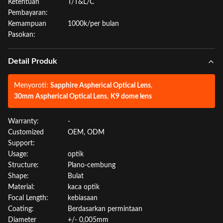
Ketentuan
T/T&L/C
Pembayaran:
Kemampuan
1000k/per bulan
Pasokan:
Detail Produk
Menyoroti:
Sapphire Aspherical Optical Lens
,
30mm Aspherical Optical Lens
,
K9 dome lens
Warranty:
-
Customized
OEM, ODM
Support:
Usage:
optik
Structure:
Plano-cembung
Shape:
Bulat
Material:
kaca optik
Focal Length:
kebiasaan
Coating:
Berdasarkan permintaan
Diameter
+/- 0,005mm