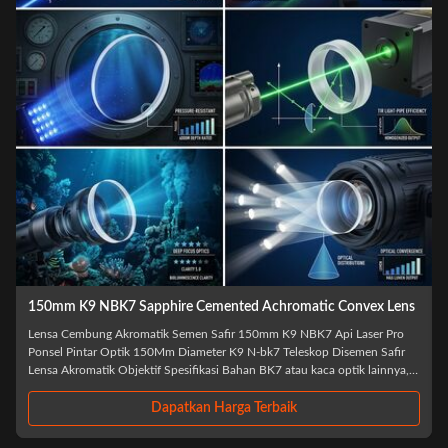
BK7 Resin 1.5mm To 300mm Double Concave Lens Sapphire
BK7 Resin 1.5mm hingga 300mm Lensa Konkaf Ganda Sapphire
Ringkasan Produk Pabrik grosir resin BK7 dan kaca optik lainnya kubah
safir konkaf ganda beton safir lensa optik Shanghai Advance Optical-
-
Electronics Technology Co., Ltd adalah perusahaan produksi berbasis
teknologi, secara resmi didirikan ...
Dapatkan Harga Terbaik