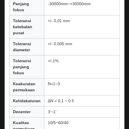
Panjang
-30000mm~+30000mm
fokus
Toleransi
+/- 0,01 mm
ketebalan
pusat
Toleransi
+/- 0,005 mm
diameter
Toleransi
+/-1%
panjang
fokus
Keakuratan
N=1~3
permukaan
Ketidakaturan
ΔN = 0,1 ~ 0.5
Decenter
3'~1'
Kualitas
10/5~60/40
permukaan